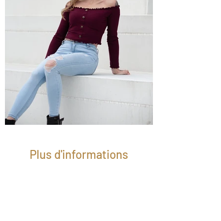
En
dehors
de
la
galerie
Plus d'informations