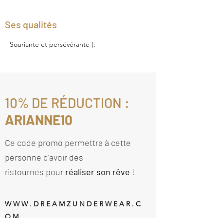
Ses qualités
Souriante et persévérante (:
10% DE RÉDUCTION :
ARIANNE10
Ce code promo permettra à cette
personne d'avoir des
ristournes pour
réaliser son rêve
!
W W W . D R E A M Z U N D E R W E A R . C
O M