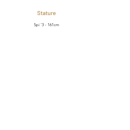
Stature
5pi '3 - 161cm
Tour de poitrine
88cm - 35po