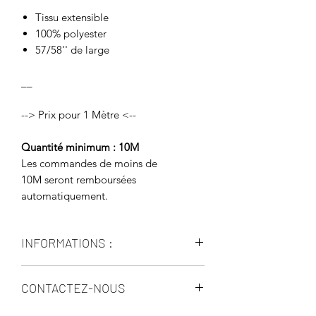
Tissu extensible
100% polyester
57/58'' de large
__
--> Prix pour 1 Mètre <--
Quantité minimum : 10M
Les commandes de moins de
10M seront remboursées
automatiquement.
INFORMATIONS :
Le délai est d’environ 10 à 15 jours
CONTACTEZ-NOUS
OUVRABLES.