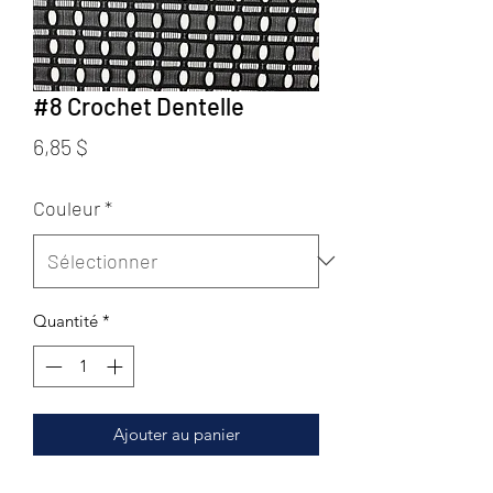
#8 Crochet Dentelle
Prix
6,85 $
Couleur
*
Quantité
*
Ajouter au panier