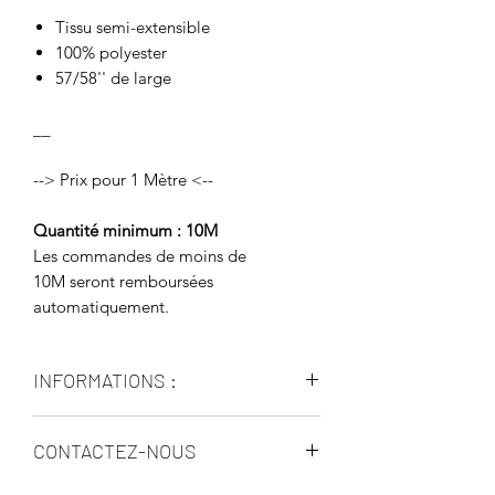
Tissu semi-extensible
100% polyester
57/58'' de large
__
--> Prix pour 1 Mètre <--
Quantité minimum : 10M
Les commandes de moins de
10M seront remboursées
automatiquement.
INFORMATIONS :
Le délai est d’environ 10 à 15 jours
CONTACTEZ-NOUS
OUVRABLES.