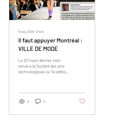
5 nov. 2019
∙
3
min
Il faut appuyer Montréal :
VILLE DE MODE
Le 20 mars dernier s’est
tenue à la Société des arts
technologiques la 11e édition
du Fashion Preview. Une
édition qui s’est déroulée...
5
0