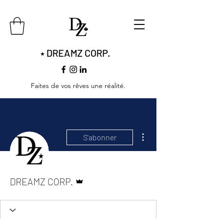
DREAMZ CORP.
​​★
Faites de vos rêves une réalité.
Plus d'actions
S'abonner
Administrateur
DREAMZ CORP.