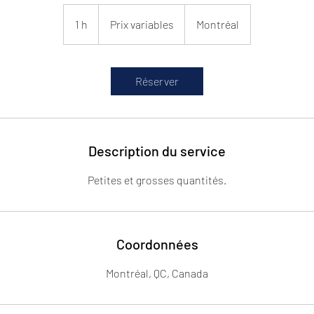
Prix
variables
1 h
1
Prix variables
Montréal
Réserver
Description du service
Petites et grosses quantités.
Coordonnées
Montréal, QC, Canada